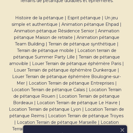
Terrains de pétanque durables et éphémères.
Histoire de la pétanque
|
Esprit pétanque
|
Un jeu
simple et authentique
|
Animation pétanque Ehpad
|
Animation pétanque Résidence Senior
|
Animation
pétanque Maison de retraite
|
Animation pétanque
Team Building
|
Terrain de pétanque synthétique
|
Terrain de pétanque mobile
|
Location terrain de
pétanque Summer Party Lille
|
Terrain de pétanque
amovible
|
Louer Terrain de pétanque éphémère Paris
|
Louer Terrain de pétanque éphémère Dunkerque
|
Louer Terrain de pétanque éphémère Boulogne-sur-
Mer
|
Location Terrain de pétanque Entreprises
|
Location Terrain de pétanque Calais
|
Location Terrain
de pétanque Rouen
|
Location Terrain de pétanque
Bordeaux
|
Location Terrain de pétanque Le Havre
|
Location Terrain de pétanque Lyon
|
Location Terrain de
pétanque Reims
|
Location Terrain de pétanque Troyes
|
Location Terrain de pétanque Marseille
|
Location
Terrain de pétanque Montpellier
|
Location Terrain de